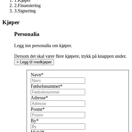
1
.
Kjøper
2
.
Finansiering
3
.
Signering
Kjøper
Personalia
Legg inn personalia om
kjøper
.
Dersom det skal være flere
kjøpere
, trykk på knappen under.
+ Legg til
medkjøper
Navn
*
Fødselsnummer
*
Adresse
*
Postnr
*
By
*