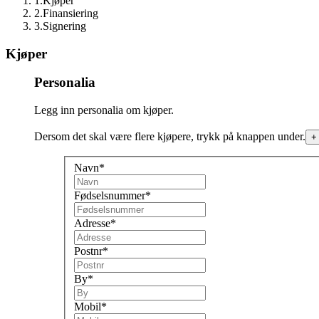
1
.
Kjøper
2
.
Finansiering
3
.
Signering
Kjøper
Personalia
Legg inn personalia om
kjøper
.
Dersom det skal være flere
kjøpere
, trykk på knappen under.
+
Navn
*
Fødselsnummer
*
Adresse
*
Postnr
*
By
*
Mobil
*